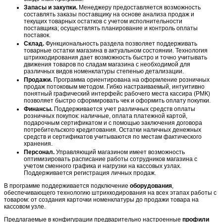
Запасы и закупки.
Менеджеру предоставляется возможность
составлять заказы поставщику на основе анализа продаж и
текущих товарных остатков с учетом исполнительности
поставщика; осуществлять планирование и контроль оплаты
поставок.
Склад.
Функциональность раздела позволяет поддерживать
товарные остатки магазина в актуальном состоянии. Технология
штрихкодирования дает возможность быстро и точно учитывать
движения товаров по сладам магазина с необходимой для
различных видов номенклатуры степенью детализации.
Продажи.
Программа ориентирована на оформление розничных
продаж потоковым методом. Гибко настраиваемый, интуитивно
понятный графический интерфейс рабочего места кассира (РМК)
позволяет быстро сформировать чек и оформить оплату покупки.
Финансы.
Поддерживается учет различных средств оплаты
розничных покупок: наличные, оплата платежной картой,
подарочным сертификатом и с помощью заключения договора
потребительского кредитования. Остатки наличных денежных
средств и сертификатов учитываются по местам фактического
хранения.
Персонал.
Управляющий магазином имеет возможность
оптимизировать расписание работы сотрудников магазина с
учетом сменного графика и нагрузки на кассовых узлах.
Поддерживается регистрация личных продаж.
В программе поддерживается подключение
оборудования
,
обеспечивающего технологию штрихкодирования на всех этапах работы с
товаром: от создания карточки номенклатуры до продажи товара на
кассовом узле.
Предлагаемые в конфигурации предварительно настроенные
профили