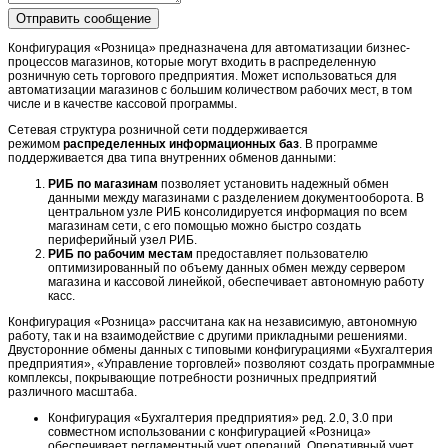
Отправить сообщение
Конфигурация «Розница» предназначена для автоматизации бизнес-
процессов магазинов, которые могут входить в распределенную
розничную сеть торгового предприятия. Может использоваться для
автоматизации магазинов с большим количеством рабочих мест, в том
числе и в качестве кассовой программы.
Сетевая структура розничной сети поддерживается
режимом
распределенных информационных баз
. В программе
поддерживается два типа внутренних обменов данными:
РИБ по магазинам
позволяет установить надежный обмен
данными между магазинами с разделением документооборота. В
центральном узле РИБ консолидируется информация по всем
магазинам сети, с его помощью можно быстро создать
периферийный узел РИБ.
РИБ по рабочим местам
предоставляет пользователю
оптимизированный по объему данных обмен между сервером
магазина и кассовой линейкой, обеспечивает автономную работу
касс.
Конфигурация «Розница» рассчитана как на независимую, автономную
работу, так и на взаимодействие с другими прикладными решениями.
Двусторонние обмены данных с типовыми конфигурациями «Бухгалтерия
предприятия», «Управление торговлей» позволяют создать программные
комплексы, покрывающие потребности розничных предприятий
различного масштаба.
Конфигурация
«Бухгалтерия предприятия» ред. 2.0, 3.0 при
совместном использовании с конфигурацией «Розница»
обеспечивает регламентный учет операций. Оперативный учет