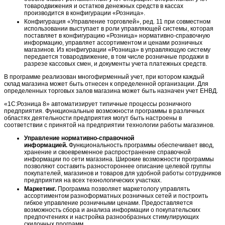
товародвижения и остатков денежных средств в кассах
производится в конфигурации «Розница».
Конфигурация «Управление торговлей», ред. 11 при совместном
использовании выступает в роли управляющей системы, которая
поставляет в конфигурацию «Розница» нормативно-справочную
информацию, управляет ассортиментом и ценами розничных
магазинов. Из конфигурации «Розница» в управляющую систему
передается товародвижение, в том числе розничные продажи в
разрезе кассовых смен, и документы учета платежных средств.
В программе реализован многофирменный учет, при котором каждый
склад магазина может быть отнесен к определенной организации. Для
определенных торговых залов магазина может быть назначен учет ЕНВД.
«1С:Розница 8» автоматизирует типичные процессы розничного
предприятия. Функциональные возможности программы в различных
областях деятельности предприятия могут быть настроены в
соответствии с принятой на предприятии технологии работы магазинов.
Управление нормативно-справочной
информацией.
Функциональность программы обеспечивает ввод,
хранение и своевременное распространение справочной
информации по сети магазина. Широкие возможности программы
позволяют составить разностороннее описание целевой группы
покупателей, магазинов и товаров для удобной работы сотрудников
предприятия на всех технологических участках.
Маркетинг.
Программа позволяет маркетологу управлять
ассортиментом разноформатных розничных сетей и построить
гибкое управление розничными ценами. Предоставляется
возможность сбора и анализа информации о покупательских
предпочтениях и настройка разнообразных стимулирующих
скидочных программ.