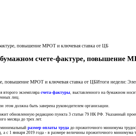
фактуре, повышение МРОТ и ключевая ставка от ЦБ
а бумажном счете-фактуре, повышение М
ре, повышение МРОТ и ключевая ставка от ЦБИтоги недели: Эле
я второго экземпляра
счета-фактуры
, выставленного на бумажном нос
енных лиц.
и этом должна быть заверена руководителем организации.
ержит обновленную редакцию пункта 3 статьи 79 НК РФ. Указанный прое
го месяца до трех лет.
т минимальный
размер оплаты труда
до прожиточного минимума трудоспо
яц, а с 1 января 2019 года - в размере величины прожиточного минимума 