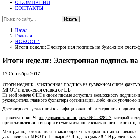
О КОМПАНИИ
КОНТАКТЫ
Искать
Назад
Главная
НОВОСТИ
Итоги недели: Электронная подпись на бумажном счете-
Итоги недели: Электронная подпись н
17 Сентября 2017
Итоги недели: Электронная подпись на бумажном счете-факту
МРОТ и ключевая ставка от ЦБ
На этой неделе
ФНС в своем письме допустила возможность
подписани
руководителя, главного бухгалтера организации, либо иных уполномоч
Достоверность усиленной квалифицированной электронной подписи пр
Правительство РФ
поддержало законопроект № 223287-7
, который сод
орган
заявления о возврате
суммы излишне взысканного налога с одно
Минтруд
подготовил новый законопроект
, который поэтапно повышае
устанавливает
МРОТ
с 1 января 2018 года в сумме 9 489 рублей в мес